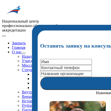
Национальный центр
профессионально-общественной
аккредитации
Закрыть
Оставить заявку на консул
Главная
О нас
Назад
Учредительные и регистрационные документы
Миссия
Структура
Органиграмма
Руководство
Сотрудники
Страница памяти
Внутренняя система качества
Нажимая 
Внешняя экспертиза ENQA
История
Публикации
Партнеры