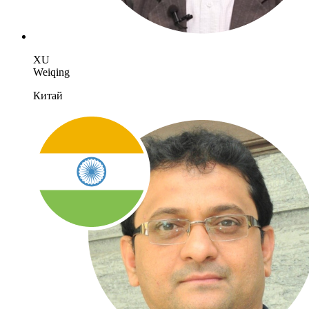
XU
Weiqing
Китай