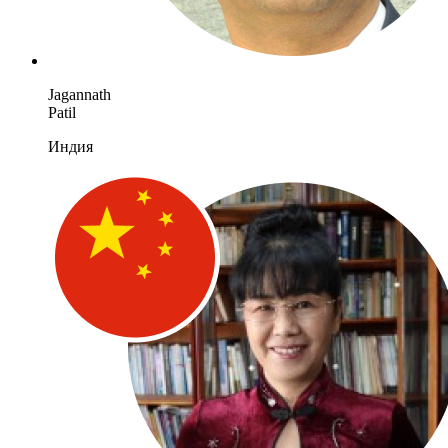
Jagannath
Patil
Индия