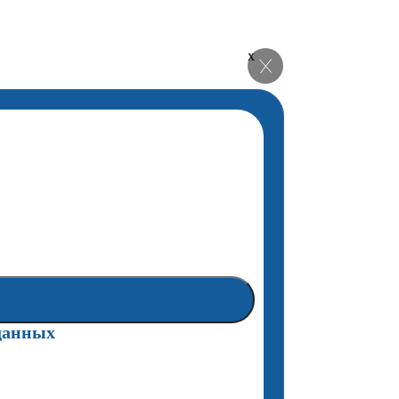
x
данных