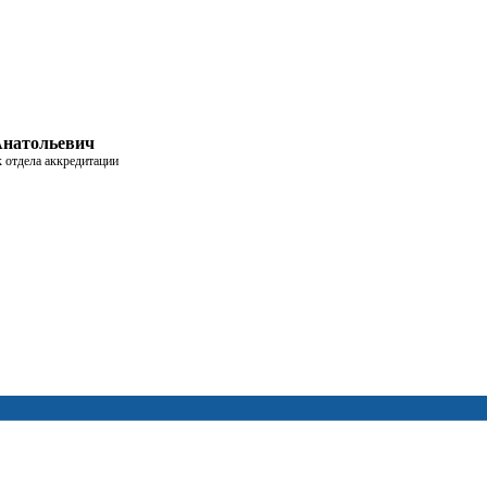
Анатольевич
к отдела аккредитации
дуре аккредитации
сценарии работы
пешно прошедших аккредитацию
 если вам удобно