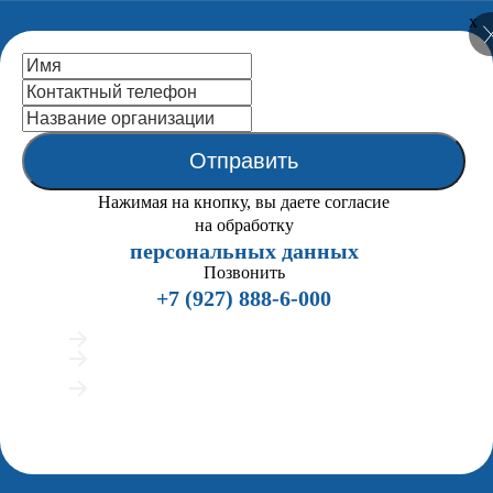
x
Национальный центр
профессионально-общественной
аккредитации
Отправить
Закрыть
Нажимая на кнопку, вы даете согласие
Главная
на обработку
О нас
персональных данных
Назад
Учредительные и регистрационные документы
Позвонить
Миссия
+7 (927) 888-6-000
Структура
Органиграмма
Подробно расскажем о процедуре аккредитации
Руководство
Предложим индивидуальные сценарии работы
Сотрудники
Покажем примеры вузов, успешно прошедших
Страница памяти
аккредитацию
Внутренняя система качества
Мы позвоним всего 2 раза и напишем в мессенджеры, если вам удобно
Внешняя экспертиза ENQA
общаться текстом
История
Публикации
Партнеры